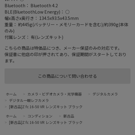
Bluetooth： Bluetooth 4.2
BLE(BluetoothLow Energy)： ○
幅x高さx奥行き： 134.5x93.5x43.5mm
重量： 約445g(バッテリー・メモリーカードを含む)/約390g(本体
のみ)
付属レンズ： 有(レンズキット)
こちらの商品は特価品につき、メーカー保証のみの対応です。
保証書に他店の印が押されてあり、保証期間がスタートしており
ます。
この商品について問い合わせる
ホーム
>
カメラ・ビデオカメラ・光学機器
>
デジタルカメラ
>
デジタル一眼レフカメラ
>
[新古品]Z fc 16-50 VR レンズキット ブラック
ホーム
>
コンディション
>
新古品
>
[新古品]Z fc 16-50 VR レンズキット ブラック