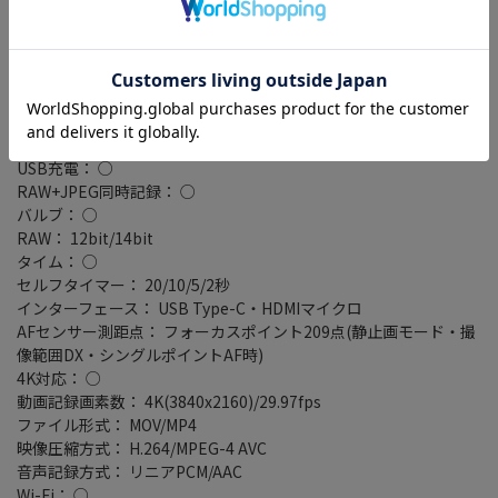
記録メディア： SDカード/SDHCカード/SDXCカード
スロット： シングルスロット
自分撮り機能： ○
タッチパネル： ○
タイムラプス： ○
ライブビュー： ○
可動式モニタ： バリアングル液晶
USB充電： ○
RAW+JPEG同時記録： ○
バルブ： ○
RAW： 12bit/14bit
タイム： ○
セルフタイマー： 20/10/5/2秒
インターフェース： USB Type-C・HDMIマイクロ
AFセンサー測距点： フォーカスポイント209点(静止画モード・撮
像範囲DX・シングルポイントAF時)
4K対応： ○
動画記録画素数： 4K(3840x2160)/29.97fps
ファイル形式： MOV/MP4
映像圧縮方式： H.264/MPEG-4 AVC
音声記録方式： リニアPCM/AAC
Wi-Fi： ○