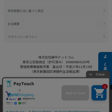
特定商取引法に基づく表記
会社概要
プライバシーポリシー
株式会社綿半ドットコム
よくある質問
東京公安委員会（許可済み） 306609804230号
管理医療機器販売業 届出日：平成27年11月19日
（東京都墨田区保健所生活衛生課）
当ウェブサイトでは、お客様により良いサービス
Copyright 2022
Watahan.com Co., Ltd.
をご提供するため、クッキーを利用しています。
Powered by Watahan Partners Co., Ltd.
サイト利用を継続することにより、クッキーの使
同意する
用に同意するものとします。詳細については「
詳