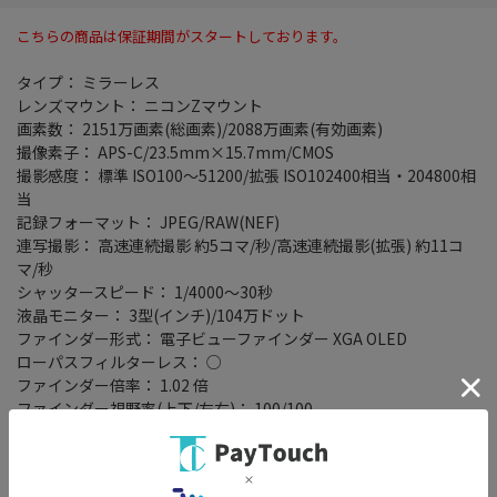
こちらの商品は保証期間がスタートしております。
タイプ： ミラーレス
レンズマウント： ニコンZマウント
画素数： 2151万画素(総画素)/2088万画素(有効画素)
撮像素子： APS-C/23.5mm×15.7mm/CMOS
撮影感度： 標準 ISO100～51200/拡張 ISO102400相当・204800相
当
記録フォーマット： JPEG/RAW(NEF)
連写撮影： 高速連続撮影 約5コマ/秒/高速連続撮影(拡張) 約11コ
マ/秒
シャッタースピード： 1/4000～30秒
液晶モニター： 3型(インチ)/104万ドット
ファインダー形式： 電子ビューファインダー XGA OLED
ローパスフィルターレス： ○
ファインダー倍率： 1.02 倍
ファインダー視野率(上下/左右)： 100/100
電池タイプ： 専用電池
専用電池型番： EN-EL25
撮影枚数： ファインダー使用時 310枚/液晶モニタ使用時 360枚