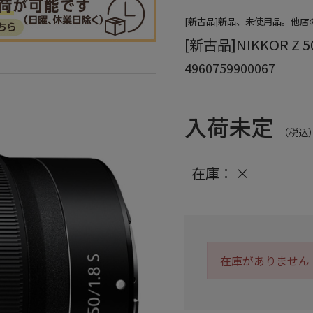
[新古品]新品、未使用品。他
[新古品]NIKKOR Z 50
4960759900067
入荷未定
（税込
在庫：
×
在庫がありません