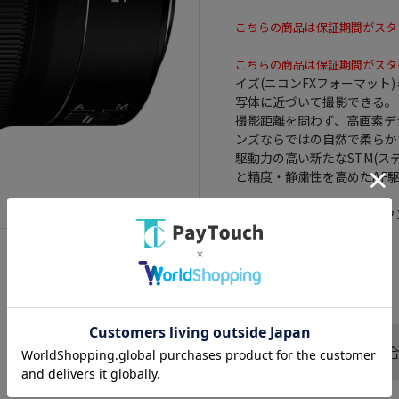
こちらの商品は保証期間がスタ
こちらの商品は保証期間がスタ
イズ(ニコンFXフォーマット
写体に近づいて撮影できる。
撮影距離を問わず、高画素デ
ンズならではの自然で柔らか
駆動力の高い新たなSTM(
と精度・静粛性を高めたAF
対応マウント： ニコンZマウ
レンズタイプ： 単焦点
焦点距離： 50 mm
フィルター： 62 mm
この商品へのお問い