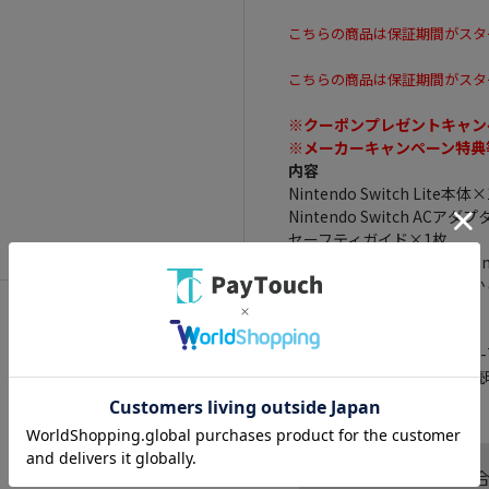
こちらの商品は保証期間がスタ
こちらの商品は保証期間がスタ
※クーポンプレゼントキャン
※メーカーキャンペーン特典
内容
Nintendo Switch Lite本体
Nintendo Switch ACアダ
セーフティガイド×1枚
サイズ： 縦 91.1mm/横 208
※アナログスティック先端から
重さ： 約275g
画面の大きさ： 5.5インチ
バッテリー持続時間： 約3.0-
※遊ぶソフトによって、持続
この商品へのお問い