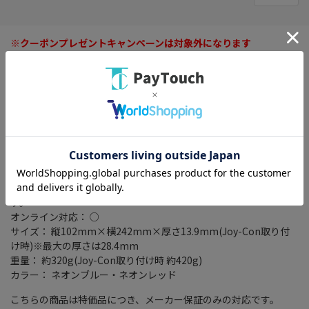
※クーポンプレゼントキャンペーンは対象外になります
※メーカーキャンペーン特典等はロットにより添付がない場合が
ございます。
タイプ： 据え置き/携帯ゲーム機
ストレージ容量： 64GB
入出力端子： USB Type-C端子 x1/ヘッドホンマイク端子
×1/microSD・microSDHC・microSDXCメモリーカードx1
ディスプレイサイズ： 7インチ
駆動時間(目安)： 約4.5～9時間
充電時間： 約3時間※本体をスリープして充電したときの時間で
す。
オンライン対応： ○
サイズ： 縦102mm×横242mm×厚さ13.9mm(Joy-Con取り付
け時)※最大の厚さは28.4mm
重量： 約320g(Joy-Con取り付け時 約420g)
カラー： ネオンブルー・ネオンレッド
こちらの商品は特価品につき、メーカー保証のみの対応です。