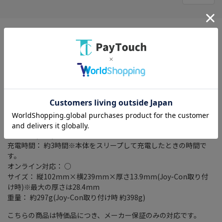
こちらの商品は保証期間がスタートしております。
※クーポンプレゼントキャンペーンは対象外になります
※メーカーキャンペーン特典等はロットにより添付がない場合が
ございます。
タイプ： 据え置き/携帯ゲーム機
ストレージ容量： 32GB
入出力端子： USB Type-C端子 x1/ヘッドホンマイク端子
×1/microSD・microSDHC・microSDXCメモリーカードx1
ディスプレイサイズ： 6.2インチ
駆動時間(目安)： 約4.5～9時間
充電時間： 約3時間※本体をスリープして充電したときの時間で
す。
オンライン対応： ○
サイズ： 縦102mm×横239mm×厚さ13.9mm(Joy-Con取り付
け時)※最大の厚さは28.4mm
重量： 約297g(Joy-Con取り付け時 約398g)
こちらの商品は特価品につき、メーカー保証のみの対応です。