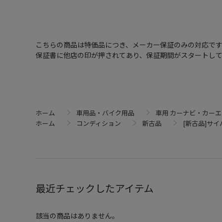
こちらの商品は特価品につき、メーカー保証のみの対応で
保証書に他店の印が押されてあり、保証期間がスタートし
ホーム
車用品・バイク用品
車用 カーナビ・カー
ホーム
コンディション
新古品
[新古品]サイバ
最近チェックしたアイテム
該当の商品はありません。