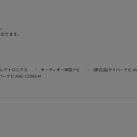
す。
ております。
エレクトロニクス
オーディオ一体型ナビ
[新古品]サイバーナビ AVIC
ーナビ AVIC-CZ902-M