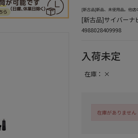
[新古品]新品、未使用品。他
[新古品]サイバーナビ A
4988028409998
入荷未定
在庫：
×
在庫がありません