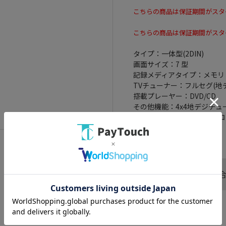
こちらの商品は保証期間がスタ
こちらの商品は保証期間がスタ
タイプ：一体型(2DIN)
画面サイズ：7 型
記録メディアタイプ：メモリ
TVチューナー：フルセグ(地
搭載プレーヤー：DVD/CD
その他機能：4x4地デジチューナー/
4.1/USB端子/外部メモリス
能/音声認識/ハイレゾ
この商品へのお問い