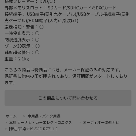
搭載プレーヤー： DVD/CD
外部メモリスロット： SDカード/SDHCカード/SDXCカード
接続端子： USB端子(要別売ケーブル)/USBケーブル接続端子(要別
売ケーブル)/HDMI端子(入力x1/出力x1)
逆走検知・警告： ○
一時停止表示： ○
制限速度表示： ○
ゾーン30表示： ○
速度超過警告： ○
重量： 2.1kg
こちらの商品は特価品につき、メーカー保証のみの対応です。
保証書に他店の印が押されてあり、保証期間がスタートしており
ます。
この商品について問い合わせる
ホーム
>
車用品・バイク用品
>
車用 カーナビ・カーエレクトロニクス
>
オーディオ一体型ナビ
>
[新古品]楽ナビ AVIC-RZ711-E