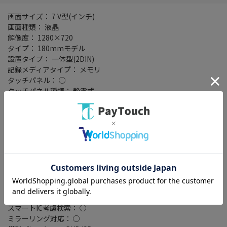
画面サイズ： 7 V型(インチ)
画面種類： 液晶
解像度： 1280×720
タイプ： 180mmモデル
設置タイプ： 一体型(2DIN)
記録メディアタイプ： メモリ
タッチパネル： ○
タッチパネル種類： 静電式
地図データ： MapFan
TVチューナー： フルセグ(地デジ)
4x4地デジチューナー： ○
バックカメラ： 別売
Bluetooth： Bluetooth 4.2+EDR
ハンズフリー機能： ○
ワイドFM： ○
ETC2.0： ○
VICSWIDE： ○
VICS： ○
スマートIC考慮検索： ○
ミラーリング対応： ○