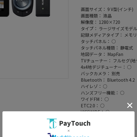
画面サイズ： 9 V型(インチ)
画面種類： 液晶
解像度： 1280×720
タイプ： ラージサイズモデ
記録メディアタイプ： メモリ
タッチパネル： ○
タッチパネル種類： 静電式
地図データ： MapFan
TVチューナー： フルセグ(地
4x4地デジチューナー： ○
バックカメラ： 別売
Bluetooth： Bluetooth 4.2
ハイレゾ： ○
ハンズフリー機能： ○
ワイドFM： ○
ETC2.0： ○
VICSWIDE： ○
VICS： ○
スマートIC考慮検索： ○
音声認識： ○