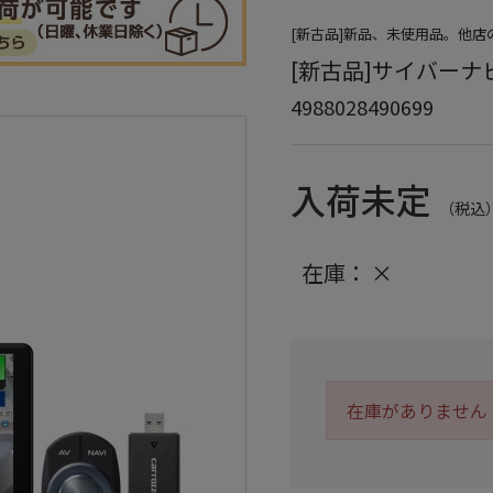
[新古品]新品、未使用品。他
[新古品]サイバーナビ A
4988028490699
入荷未定
（税込
在庫：
×
在庫がありません