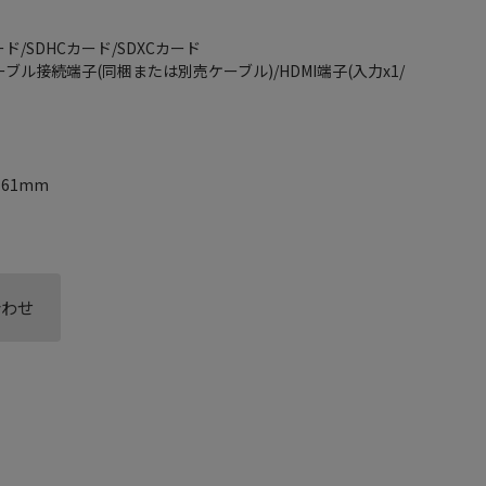
ド/SDHCカード/SDXCカード
ーブル接続端子(同梱または別売ケーブル)/HDMI端子(入力x1/
161mm
合わせ