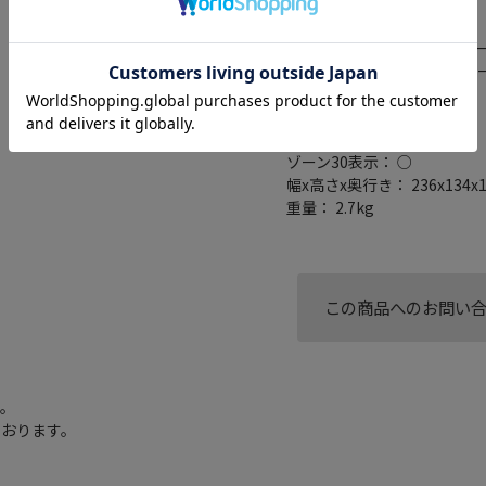
ミラーリング対応： ○
搭載プレーヤー： DVD/CD
外部メモリスロット： SDカー
接続端子： USB端子/USBケ
出力x1)
逆走検知・警告： ○
一時停止表示： ○
ゾーン30表示： ○
幅x高さx奥行き： 236x134x
重量： 2.7kg
この商品へのお問い
す。
ております。