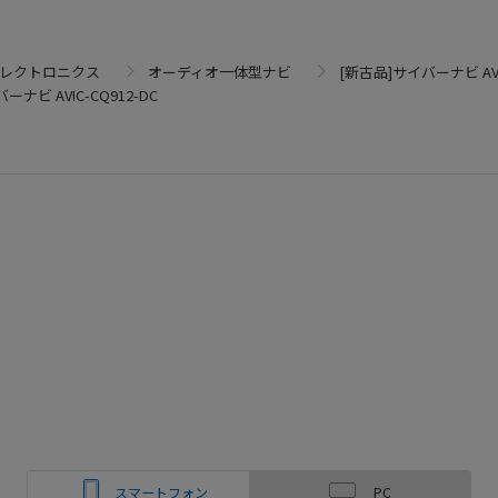
エレクトロニクス
オーディオ一体型ナビ
[新古品]サイバーナビ AVIC
ーナビ AVIC-CQ912-DC
スマートフォン
PC