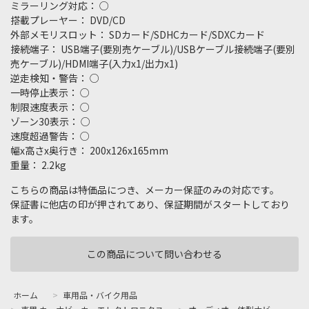
ミラーリング対応： ○
搭載プレーヤー： DVD/CD
外部メモリスロット： SDカード/SDHCカード/SDXCカード
接続端子： USB端子(要別売ケーブル)/USBケーブル接続端子(要別
売ケーブル)/HDMI端子(入力x1/出力x1)
逆走検知・警告： ○
一時停止表示： ○
制限速度表示： ○
ゾーン30表示： ○
速度超過警告： ○
幅x高さx奥行き： 200x126x165mm
重量： 2.2kg
こちらの商品は特価品につき、メーカー保証のみの対応です。
保証書に他店の印が押されてあり、保証期間がスタートしており
ます。
この商品について問い合わせる
ホーム
>
車用品・バイク用品
>
車用 カーナビ・カーエレクトロニクス
>
オーディオ一体型ナビ