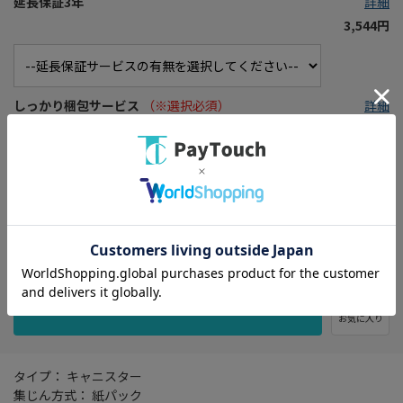
延長保証3年
詳細
3,544円
しっかり梱包サービス
（※選択必須）
詳細
※商品の箱をエアクッションで保護し損傷を防ぎます。
グリーティングカード
詳細
※大切な方へ想いを伝えるメッセージカード
お気に入り
タイプ： キャニスター
集じん方式： 紙パック