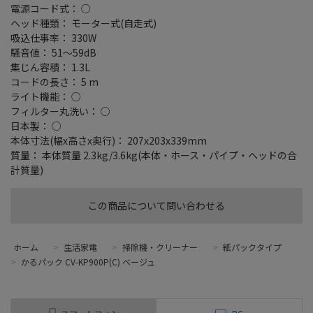
電源コード式： ○
ヘッド種類： モーター式(自走式)
吸込仕事率： 330W
騒音値： 51～59dB
集じん容積： 1.3L
コードの長さ： 5 m
ライト機能： ○
フィルター丸洗い： ○
日本製： ○
本体寸法(幅x高さx奥行)： 207x203x339mm
質量： 本体質量 2.3kg/3.6kg(本体・ホース・パイプ・ヘッドの合
計質量)
この商品について問い合わせる
ホーム
>
生活家電
>
掃除機・クリーナー
>
紙パックタイプ
>
かるパック CV-KP900P(C) ベージュ