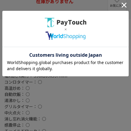
在庫がありません
お気に入り
設置タイプ： ビルトイン
ガス種類： 都市ガス
強バーナー位置： 両側
コンロ口数： 3 口
トッププレート材質： ガラストップ
グリル種類： 水無し両面焼き
ゴトク種類： 汁受け皿なし(汁受けレス)
トッププレート幅： 60cm
幅x高さx奥行： 596x269x537mm
コンロタイマー： ○
高温炒め： ○
自動炊飯： ○
湯沸かし： ○
グリルタイマー： ○
中火点火： ○
消し忘れ消火機能： ○
感震停止： ○
チャイルドロック： ○