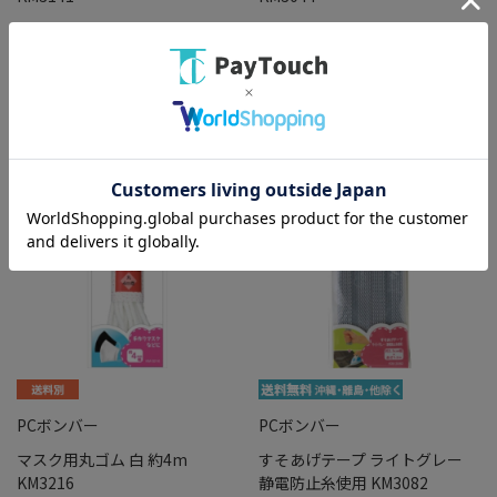
￥100
￥100
バリエーション：なし
バリエーション：なし
在庫：○
在庫：○
PCボンバー
PCボンバー
マスク用丸ゴム 白 約4m
すそあげテープ ライトグレー
KM3216
静電防止糸使用 KM3082