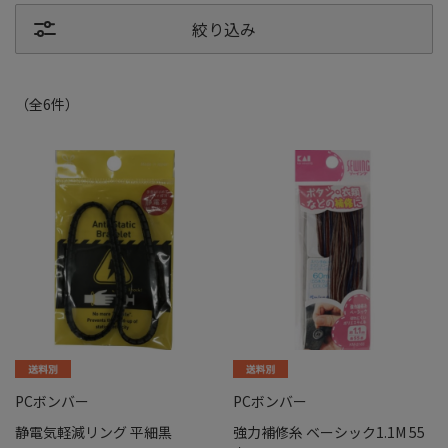
絞り込み
（全
6
件
）
PCボンバー
PCボンバー
静電気軽減リング 平細黒
強力補修糸 ベーシック1.1M 55