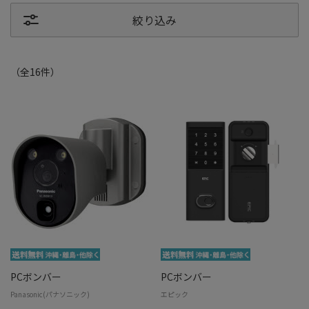
絞り込み
（全
16
件
）
PCボンバー
PCボンバー
Panasonic(パナソニック)
エピック