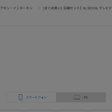
アホン・インターホン
[まとめ買い]【6個セット】VL-SE31XL テレビ
スマートフォン
PC