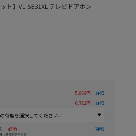
ット】VL-SE31XL テレビドアホン
）
5,966円
詳細
6,712円
詳細
ス
必須
詳細
護し損傷を防ぎます。