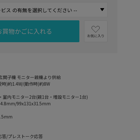
お買物かごに入れる
お気に入り
C/玄関子機 モニター親機より供給
)約1.4W/(動作時)約8W
・室内モニター2台(親1台・増設モニター1台)
.8mm/99x131x31.5mm
1.5mm
応答/プレストーク応答