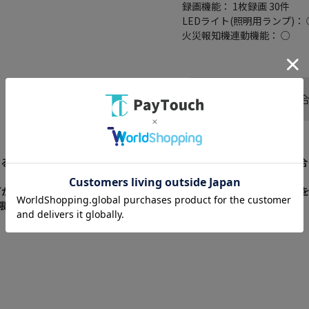
録画機能： 1枚録画 30件
LEDライト(照明用ランプ)： 
火災報知機連動機能： ○
この商品へのお問い
なる場合がございます。新旧パッケージが入り混じってお届けとなる場合
どが変更される場合がございます。ご使用前には商品ラベルや注意書き
限がある商品をお届け致します。