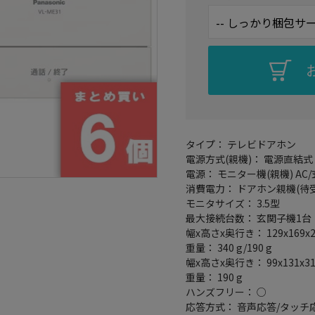
タイプ： テレビドアホン
電源方式(親機)： 電源直結式
電源： モニター機(親機) A
消費電力： ドアホン親機(待受時
モニタサイズ： 3.5型
最大接続台数： 玄関子機1台
幅x高さx奥行き： 129x169x24
重量： 340 g/190 g
幅x高さx奥行き： 99x131x3
重量： 190 g
ハンズフリー： ○
応答方式： 音声応答/タッチ