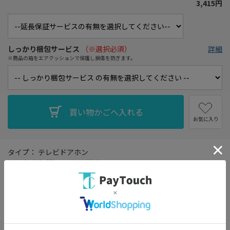
3,415円
しっかり梱包サービス
（※選択必須）
詳細
※商品の箱をエアクッションで保護し損傷を防ぎます。
お気に入り
タイプ： テレビドアホン
電源方式(親機)： 電源直結式
電源： モニター機(親機) AC/玄関子機 モニター親機より供給
消費電力： ドアホン親機(待受時)約1.4W/(動作時)約8W
モニタサイズ： 3.5型
最大接続台数： 玄関子機1台・室内モニター2台(親1台・増設モニ
ター1台)
幅x高さx奥行き： 129x169x24.8mm/99x131x31.5mm