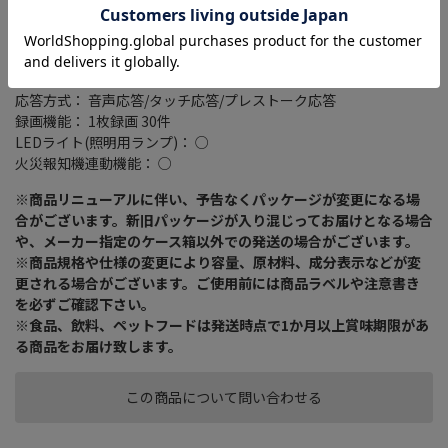
重量： 340 g/190 g
幅x高さx奥行き： 99x131x31.5mm
重量： 190 g
ハンズフリー： ○
応答方式： 音声応答/タッチ応答/プレストーク応答
録画機能： 1枚録画 30件
LEDライト(照明用ランプ)： ○
火災報知機連動機能： ○
※商品リニューアルに伴い、予告なくパッケージが変更になる場
合がございます。新旧パッケージが入り混じってお届けとなる場合
や、メーカー指定のケース箱以外での発送の場合がございます。
※商品規格や仕様の変更により容量、原材料、成分表示などが変
更される場合がございます。ご使用前には商品ラベルや注意書き
を必ずご確認下さい。
※食品、飲料、ペットフードは発送時点で1か月以上賞味期限があ
る商品をお届け致します。
この商品について問い合わせる