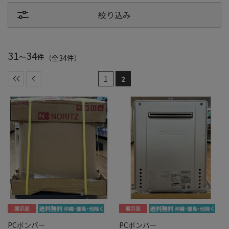
絞り込み
31
34
～
件
（全
34
件
）
1
2
PCボンバー
PCボンバー