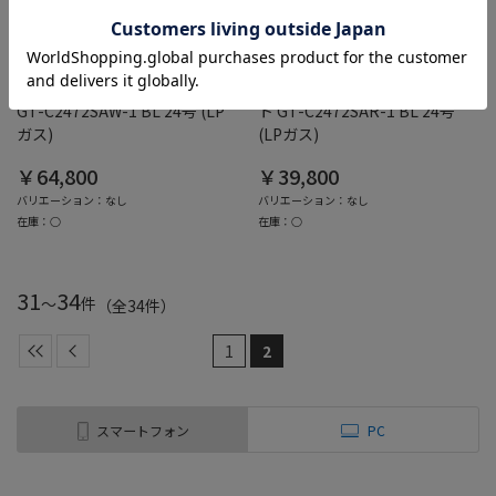
PCボンバー
PCボンバー
ノーリツ
ノーリツ
[展示品C]エコジョーズ オート
[ジャンク品]エコジョーズ オー
GT-C2472SAW-1 BL 24号 (LP
ト GT-C2472SAR-1 BL 24号
ガス)
(LPガス)
￥64,800
￥39,800
バリエーション：なし
バリエーション：なし
在庫：○
在庫：○
31
34
～
件
（全
34
件
）
1
2
スマートフォン
PC