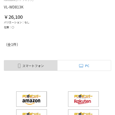
VL-WD813K
￥26,100
バリエーション：なし
在庫：○
（全
1
件
）
スマートフォン
PC