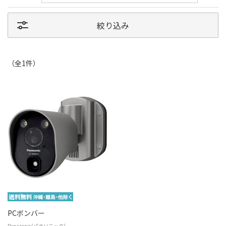
絞り込み
（全
1
件
）
PCボンバー
Panasonic(パナソニック)