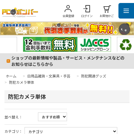
会員登録
ログイン
お買物かご
ショップの最新情報や製品・サービス・メンテナンスなどの
お知らせはこちらから
ホーム
>
日用品雑貨・文房具・手芸
>
防犯関連グッズ
>
防犯カメラ単体
防犯カメラ単体
並べ替え：
カテゴリ：